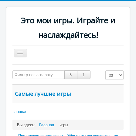
Это мои игры. Играйте и
наслаждайтесь!
Включить/
выключить
навигацию
Платформеры
Фильтр по заголовку
Кол-во строк:
Стрелялки
Самые лучшие игры
Главная
Вы здесь:
Главная
игры
Продолжая использовать 30igr.ru вы соглашаетесь на