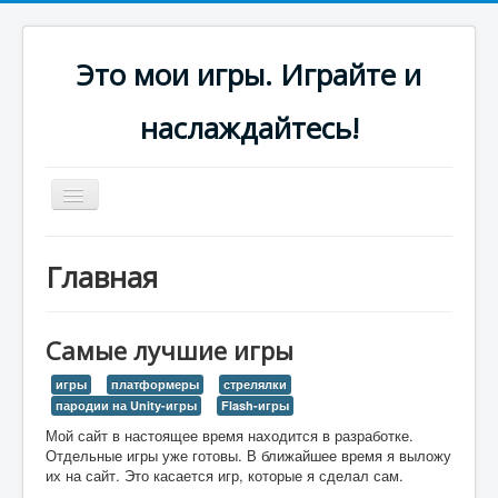
Это мои игры. Играйте и
наслаждайтесь!
Включить/
выключить
навигацию
Платформеры
Главная
Стрелялки
Самые лучшие игры
игры
платформеры
стрелялки
пародии на Unity-игры
Flash-игры
Мой сайт в настоящее время находится в разработке.
Отдельные игры уже готовы. В ближайшее время я выложу
их на сайт. Это касается игр, которые я сделал сам.