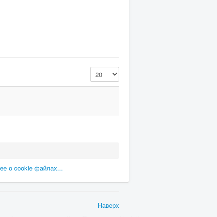
Кол-во строк:
е о cookie файлах...
Наверх