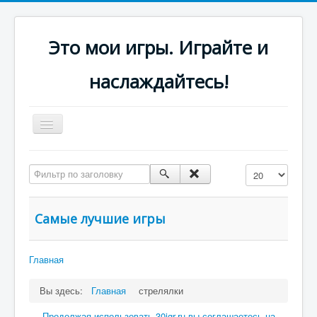
Это мои игры. Играйте и
наслаждайтесь!
Включить/
выключить
навигацию
Платформеры
Фильтр по заголовку
Кол-во строк:
Стрелялки
Самые лучшие игры
Главная
Вы здесь:
Главная
стрелялки
Продолжая использовать 30igr.ru вы соглашаетесь на